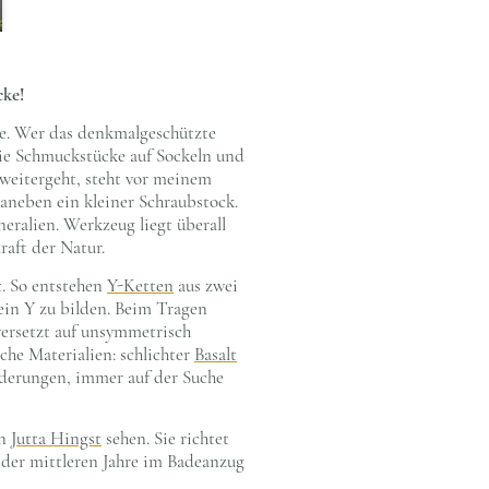
cke!
ne. Wer das denkmalgeschützte
 die Schmuckstücke auf Sockeln und
 weitergeht, steht vor meinem
aneben ein kleiner Schraubstock.
neralien. Werkzeug liegt überall
aft der Natur.
t. So entstehen
Y-Ketten
aus zwei
 ein Y zu bilden. Beim Tragen
versetzt auf unsymmetrisch
che Materialien: schlichter
Basalt
nderungen, immer auf der Suche
on
Jutta Hingst
sehen. Sie richtet
s der mittleren Jahre im Badeanzug