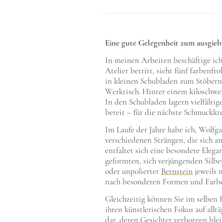
Eine gute Gelegenheit zum ausgieb
In meinen Arbeiten beschäftige ich
Atelier betritt, sieht fünf farben
in kleinen Schubladen zum Stöbern.
Werktisch. Hinter einem kiloschwer
In den Schubladen lagern vielfältig
bereit – für die nächste Schmuckk
Im Laufe der Jahre habe ich, Wolfg
verschiedenen Strängen, die sich am
entfaltet sich eine besondere Elega
geformten, sich verjüngenden Silber
oder unpolierter
Bernstein
jeweils 
nach besonderen Formen und Farb
Gleichzeitig können Sie im selbe
ihren künstlerischen Fokus auf allt
dar, deren Gesichter verborgen ble