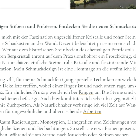
igen Stöbern und Probieren. Entdecken Sie die neuen Schmuckstü
 mich mit der Faszination ungeschliffener Kristalle und roher Stei
frohe Schaukästen an der Wand. Dezent beleuchtet präsentieren sich
 Wer auf dem historischen Steinboden des ehemaligen Pferdestalls
en Bergkristall thront auf dem Präzisionsbohrer ein Froschkönig; d
e Naturschätze, einfache Steine, rohe Kristalle und faszinierende Mi
reation. Mein Schmuckdesign ist eine Hommage an die urtümliche Kr
ang Uhl, für meine Schmuckfertigung spezielle Techniken entwickel
 Dekolleté treffen, wobei einer länger ist und nach unten ragt, um
nz. Ein ähnliches Prinzip wende ich bei
Ringen
an: Die Steine sind 
schienen befestigt. Auch hier kombiniere ich scheinbar gegensätzli
mit Zuchtperlen. Als Naturliebhaber verbringe ich viel Zeit auf Wa
en für ungewöhnliche und überraschende
Arbeiten
.
n Raum Radierungen, Monotypien, Lithografien und Zeichnungen v
ägliche Szenen und Beobachtungen. So stellt sie etwa Frauen jenseit
iben, während sie am Strand nach Muscheln oder Steinen suchen.