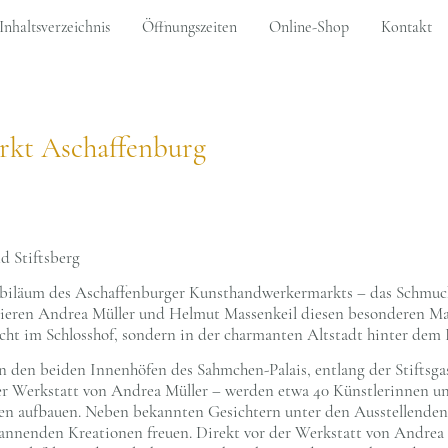
Inhaltsverzeichnis
Öffnungszeiten
Online-Shop
Kontakt
kt Aschaffenburg
d Stiftsberg
 Jubiläum des Aschaffenburger Kunsthandwerkermarkts – das Schmuck
isieren Andrea Müller und Helmut Massenkeil diesen besonderen Mar
icht im Schlosshof, sondern in der charmanten Altstadt hinter dem R
 In den beiden Innenhöfen des Sahmchen-Palais, entlang der Stiftsga
r Werkstatt von Andrea Müller – werden etwa 40 Künstlerinnen un
ien aufbauen. Neben bekannten Gesichtern unter den Ausstellenden
annenden Kreationen freuen. Direkt vor der Werkstatt von Andrea