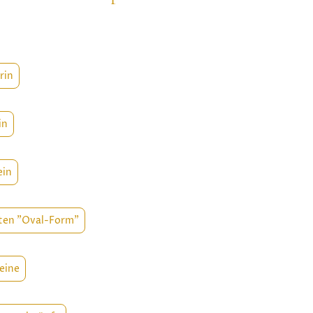
rin
in
ein
ten "Oval-Form"
eine