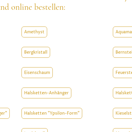
nd online bestellen:
Amethyst
Aquama
Bergkristall
Bernste
Eisenschaum
Feuerst
Halsketten-Anhänger
Halsket
ger"
Halsketten "Ypsilon-Form"
Kieselst