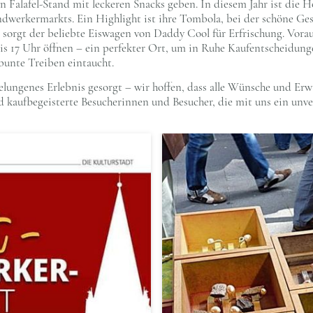
n Falafel-Stand mit leckeren Snacks geben. In diesem Jahr ist die 
dwerkermarkts. Ein Highlight ist ihre Tombola, bei der schöne Ge
sorgt der beliebte Eiswagen von Daddy Cool für Erfrischung. Vorau
bis 17 Uhr öffnen – ein perfekter Ort, um in Ruhe Kaufentscheidun
bunte Treiben eintaucht.
elungenes Erlebnis gesorgt – wir hoffen, dass alle Wünsche und Erw
und kaufbegeisterte Besucherinnen und Besucher, die mit uns ein un