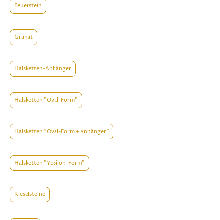
Feuerstein
Granat
Halsketten-Anhänger
Halsketten "Oval-Form"
Halsketten "Oval-Form + Anhänger"
Halsketten "Ypsilon-Form"
Kieselsteine