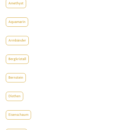
Amethyst
Aquamarin
Armbänder
Bergkristall
Bernstein
Disthen
Eisenschaum