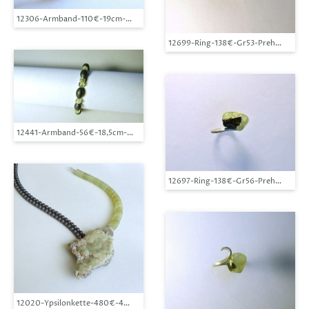
12306-Armband-110€-19cm-Prehnit mit Epidot 1,2cm-Silber
12699-Ring-138€-Gr53-Prehnit mit Ep
12441-Armband-56€-18,5cm-Prehnit 6mm-Hämatin-Silber
12697-Ring-138€-Gr56-Prehnit mit Ep
12020-Ypsilonkette-480€-48cm-Prehnit, Hartenrod, Hessen-Serpentin-Hämat