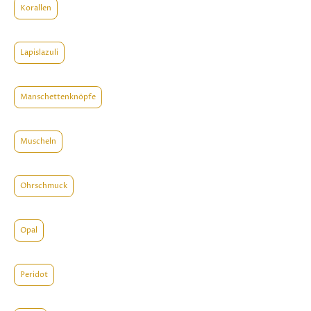
Korallen
Lapislazuli
Manschettenknöpfe
Muscheln
Ohrschmuck
Opal
Peridot