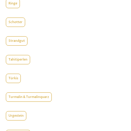
Ringe
Schotter
Strandgut
Tahitiperlen
Türkis
Turmalin & Turmalinquarz
Urgestein