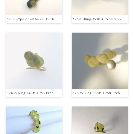
12593-Ypsilonkette-295€-51cm-Epidotkristall mit aufgewachsenem Prehnit-Häm
12695-Ring-153€-Gr57-Prehnit mit Ep
12436-Ring-148€-Gr53-Prehnit mit Epidot-Silber
12696-Ring-168€-Gr58-Prehnit Grupp