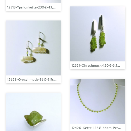
12313-Ypsilonkette-230€-43,8cm Halsweite-Peridot-Hämatin-Silber
12321-Ohrschmuck-120€-3,3cm-Perid
12628-Ohrschmuck-86€-3,5cm-Peridot-Süßwasserzuchtperlen-Silber
12420-Kette-146€-44cm-Peridot-Süß