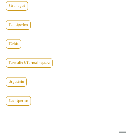
Strandgut
Tahitiperlen
Türkis
Turmalin & Turmalinquarz
Urgestein
Zuchtperlen