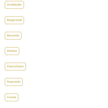
Armbänder
Bergkristall
Bernstein
Disthen
Eisenschaum
Feuerstein
Granat