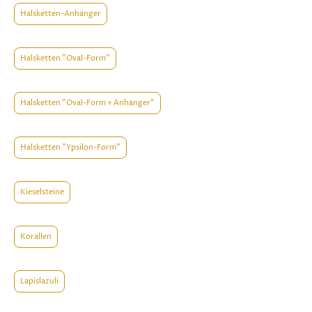
Halsketten-Anhänger
Halsketten "Oval-Form"
Halsketten "Oval-Form + Anhänger"
Halsketten "Ypsilon-Form"
Kieselsteine
Korallen
Lapislazuli