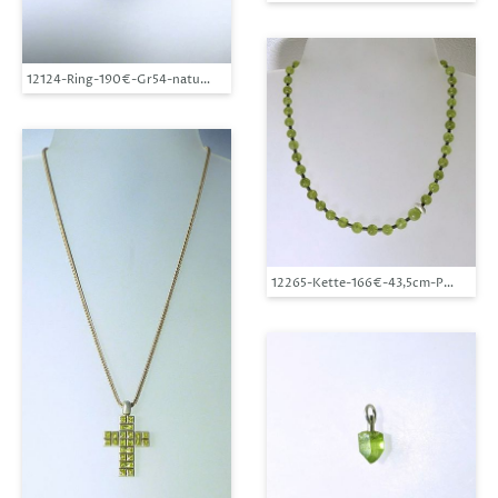
12124-Ring-190€-Gr54-naturgewachsener Peridot Kristall-Silber
12265-Kette-166€-43,5cm-Peridot-Hä