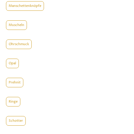
Manschettenknöpfe
Muscheln
Ohrschmuck
Opal
Prehnit
Ringe
Schotter